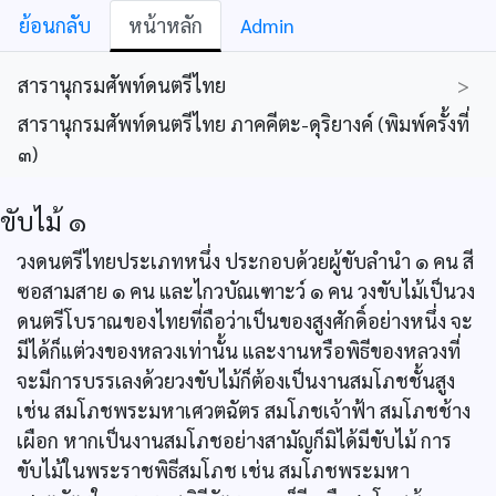
ย้อนกลับ
หน้าหลัก
Admin
สารานุกรมศัพท์ดนตรีไทย
>
สารานุกรมศัพท์ดนตรีไทย ภาคคีตะ-ดุริยางค์ (พิมพ์ครั้งที่
๓)
ขับไม้ ๑
วงดนตรีไทยประเภทหนึ่ง ประกอบด้วยผู้ขับลำนำ ๑ คน สี
ซอสามสาย ๑ คน และไกวบัณเฑาะว์ ๑ คน วงขับไม้เป็นวง
ดนตรีโบราณของไทยที่ถือว่าเป็นของสูงศักดิ์อย่างหนึ่ง จะ
มีได้ก็แต่วงของหลวงเท่านั้น และงานหรือพิธีของหลวงที่
จะมีการบรรเลงด้วยวงขับไม้ก็ต้องเป็นงานสมโภชชั้นสูง
เช่น สมโภชพระมหาเศวตฉัตร สมโภชเจ้าฟ้า สมโภชช้าง
เผือก หากเป็นงานสมโภชอย่างสามัญก็มิได้มีขับไม้ การ
ขับไม้ในพระราชพิธีสมโภช เช่น สมโภชพระมหา