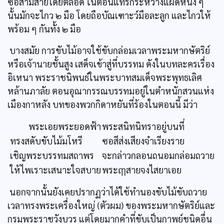
ซอสามสายโดยตลอด ในตอนแทรกระหว่างแผดหนึ่ง ๆ
นั้นมักจะไกว ๒ มือ โดยถือบัณเฑาะว์มือละลูก และไกวให้
พร้อม ๆ กันทั้ง ๒ มือ
บางสมัย การขับไม้อาจใช้ขับกล่อมเวลาพระมหากษัตริย์
หรือเจ้านายชั้นสูง เสด็จเข้าสู่ที่บรรทม ดังในบทละครเรื่อง
อิเหนา พระราชนิพนธ์ในพระบาทสมเด็จพระพุทธเลิศ
หล้านภาลัย ตอนอุณากรรณบรรทมอยู่ในตำหนักสวนแห่ง
เมืองกาหลัง บทของพวกกิดาหยันที่ร้องในตอนนี้ มีว่า
พระเอยพระยอดฟ้า
พระสนิทนิทราอยู่บนที่
ทรงสดับขับไม้มโหรี
ซอสีส่งเสียงจำเรียงราย
เชิญพระบรรทมสถาพร
จะกล่าวกลอนถนอมกล่อมถวาย
ให้ไพเราะเสนาะใจสบาย
พระฤๅสายจงไสยาเอย
นอกจากนั้นยังเคยปรากฏว่าได้ใช้ทำนองขับไม้ขับถวาย
เวลาทรงพระเครื่องใหญ่ (ตัวผม) ของพระมหากษัตริย์และ
กรมพระราชวังบวร แต่โดยมากคำที่ขับเป็นกาพย์ชนิดอื่น