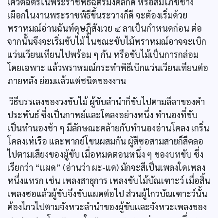
เศวตฉัตรในพระราชพิธีฉัตรมงคลก็ดี หรือสมโภชช้าง
เผือกในงานพระราชพิธีขึ้นระวางก็ดี จะต้องเริ่มด้วย
พราหมณ์อ่านฉันท์ดุษฎีสังเวย ๔ ลาเป็นกำหนดก่อน ต่อ
จากนั้นจึงจะเริ่มขับไม้ ในขณะขับไม้พราหมณ์อาจจะเบิก
แว่นเวียนเทียนไปพร้อม ๆ กัน หรือขับไม้เป็นการกล่อม
โดยเฉพาะ แล้วพราหมณ์กระทำพิธีเบิกแว่นเวียนเทียนต่อ
ภายหลัง ย่อมแล้วแต่ชนิดของงาน
วิธีบรรเลงของวงขับไม้ ผู้ขับลำนำก็ขับไปตามลีลาของคำ
ประพันธ์ ซึ่งเป็นกาพย์และโคลงอย่างหนึ่ง ทำนองที่ขับ
เป็นทำนองช้า ๆ มีลักษณะคล้ายกับทำนองอ่านโคลง เกริ่น
โคลงเห่เรือ และพากย์โขนผสมกัน ผู้สีซอสามสายก็สีคลอ
ไปตามเสียงของผู้ขับ เมื่อหมดตอนหนึ่ง ๆ ของบทขับ ซึ่ง
เรียกว่า “แผด” (อ่านว่า ผะ-แด) มักจะสีเป็นเพลงใดเพลง
หนึ่งแทรก เช่น เพลงสาธุการ เพลงขับไม้บัณเฑาะว์ เมื่อสิ้น
เพลงซอแล้วผู้ขับจึงขับแผดต่อไป ส่วนผู้ไกวบัณเฑาะว์นั้น
ต้องไกวไปตามจังหวะลำนำของผู้ขับและจังหวะเพลงของ