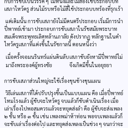
กับการขับเป็นวรรค ๆ ไม้หนึ่งและไม้สองใช้ประกอบบท
เสภาไหว้ครู ส่วนไม้รบหรือไม้สี่ใช้ประกอบบทร้องที่รุกเร้า
แต่เดิมนั้น การขับเสภายังไม่มีดนตรีประกอบ เริ่มมีการนำ
ปี่พาทย์เข้ามา ประกอบการขับเสภาในรัชสมัยพระบาท
สมเด็จพระพุทธเลิศหล้านภาลัย ดังปรากฏ หลักฐานในคำ
ไหว้ครูเสภาที่แต่งขึ้นในรัชกาลนี้ ตอนหนึ่งว่า
เมื่อครั้งจอมนรินทร์แผ่นดินลับ
เสภาขับยังหามีปี่พาทย์ไม่
มาถึงพระองค์ผู้ทรงชัย
จึงเกิดมีขึ้นในอยุธยา
การขับเสภาส่วนใหญ่จะใช้เรื่องขุนช้างขุนแผน
วิธีเล่นเสภาที่ได้ปรับปรุงขึ้นเป็นแบบแผน คือ เมื่อปี่พาทย์
โหมโรงแล้ว ผู้ขับจะไหว้ครู จบแล้วก็ขับดำเนินเรื่อง เมื่อ
เล่าเรื่องไปพอสมควรแล้วจะหยุดส่งลำ คือ ผู้ขับจะส่งเพลง
๒ ชั้น หรือ ๓ ชั้น เช่น เพลงพม่าห้าท่อน พอจบเพลงแล้วก็
จะขับเล่าเรื่องต่อไป และหยุดส่งเพลงเป็นช่วง ๆ จนกว่าจะ