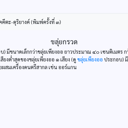
ะ-ดุริยางค์ (พิมพ์ครั้งที่ ๓)
ขลุ่ยกรวด
) มีขนาดเล็กกว่าขลุ่ยเพียงออ ยาวประมาณ ๔๐ เซนติเมตร ก
เสียงต่ำสุดของขลุ่ยเพียงออ ๑ เสียง (ดู
ขลุ่ยเพียงออ
ประกอบ) มี
ายผสมเครื่องดนตรีสากล เช่น ออร์แกน