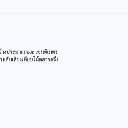
ว้างประมาณ ๒.๒ เซนติเมตร
ระดับเสียงเทียบโน้ตสากลจึง