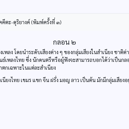
ะ-ดุริยางค์ (พิมพ์ครั้งที่ ๓)
กลอน ๒
ลง โดยนำระดับเสียงต่าง ๆ ของกลุ่มเสียงในสำเนียง ชาติต่า
เพลงไทย ซึ่ง นักดนตรีหรือผู้ฟังจะสามารถบอกได้ว่าเป็นกล
ูกตกเฉพาะในแต่ละสำเนียง
นียงไทย เขมร แขก จีน ฝรั่ง มอญ ลาว เป็นต้น มักมีกลุ่มเสียงอย