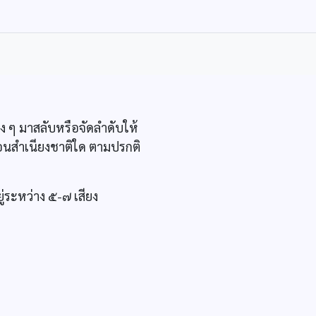
ง ๆ มาสลับหรือจัดลำดับให้
อนสำเนียงชาติใด ตามปรกติ
ู่ระหว่าง ๕-๗ เสียง