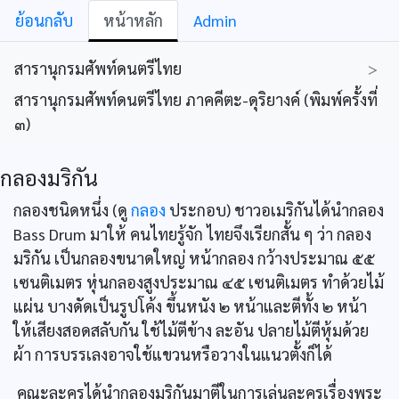
ย้อนกลับ
หน้าหลัก
Admin
สารานุกรมศัพท์ดนตรีไทย
>
สารานุกรมศัพท์ดนตรีไทย ภาคคีตะ-ดุริยางค์ (พิมพ์ครั้งที่
๓)
กลองมริกัน
กลองชนิดหนึ่ง (ดู
กลอง
ประกอบ) ชาวอเมริกันได้นำกลอง
Bass Drum มาให้ คนไทยรู้จัก ไทยจึงเรียกสั้น ๆ ว่า กลอง
มริกัน เป็นกลองขนาดใหญ่ หน้ากลอง กว้างประมาณ ๕๕
เซนติเมตร หุ่นกลองสูงประมาณ ๔๕ เซนติเมตร ทำด้วยไม้
แผ่น บางดัดเป็นรูปโค้ง ขึ้นหนัง ๒ หน้าและตีทั้ง ๒ หน้า
ให้เสียงสอดสลับกัน ใช้ไม้ตีข้าง ละอัน ปลายไม้ตีหุ้มด้วย
ผ้า การบรรเลงอาจใช้แขวนหรือวางในแนวตั้งก็ได้
คณะละครได้นำกลองมริกันมาตีในการเล่นละครเรื่องพระ